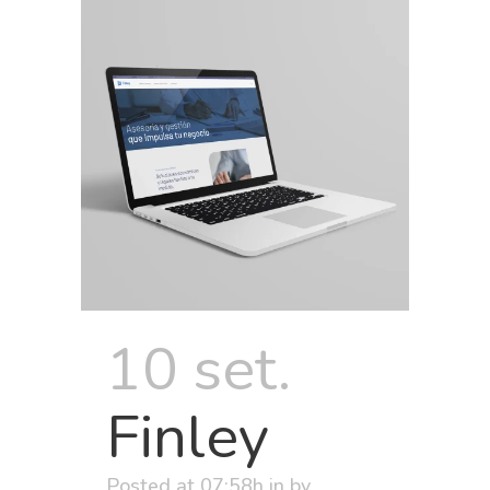
10 set.
Finley
Posted at 07:58h
in
by