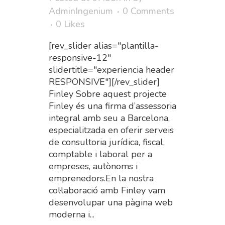
AdminIngenium
0 Comments
0
Likes
[rev_slider alias="plantilla-
responsive-12"
slidertitle="experiencia header
RESPONSIVE"][/rev_slider]
Finley Sobre aquest projecte
Finley és una firma d’assessoria
integral amb seu a Barcelona,
especialitzada en oferir serveis
de consultoria jurídica, fiscal,
comptable i laboral per a
empreses, autònoms i
emprenedors.En la nostra
col·laboració amb Finley vam
desenvolupar una pàgina web
moderna i...