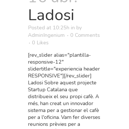
Ladosi
Posted at 10:25h
in
by
AdminIngenium
0 Comments
0
Likes
[rev_slider alias="plantilla-
responsive-12"
slidertitle="experiencia header
RESPONSIVE"][/rev_slider]
Ladosi Sobre aquest projecte
Startup Catalana que
distribueix el seu propi cafè. A
més, han creat un innovador
sistema per a gestionar el cafè
per a l'oficina. Vam fer diverses
reunions prèvies per a