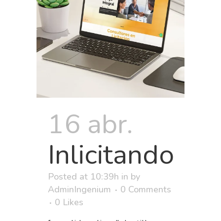
16 abr.
Inlicitando
Posted at 10:39h
in
by
AdminIngenium
0 Comments
0
Likes