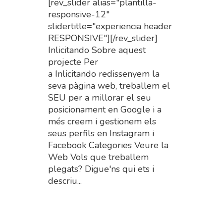
[rev_slider alias="plantilla-
responsive-12"
slidertitle="experiencia header
RESPONSIVE"][/rev_slider]
Inlicitando Sobre aquest
projecte Per
a Inlicitando redissenyem la
seva pàgina web, treballem el
SEU per a millorar el seu
posicionament en Google i a
més creem i gestionem els
seus perfils en Instagram i
Facebook Categories Veure la
Web Vols que treballem
plegats? Digue'ns qui ets i
descriu...
Read More