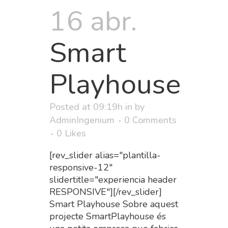
16 abr.
Smart
Playhouse
Posted at 09:19h
in
by
AdminIngenium
0 Comments
0
Likes
[rev_slider alias="plantilla-
responsive-12"
slidertitle="experiencia header
RESPONSIVE"][/rev_slider]
Smart Playhouse Sobre aquest
projecte SmartPlayhouse és