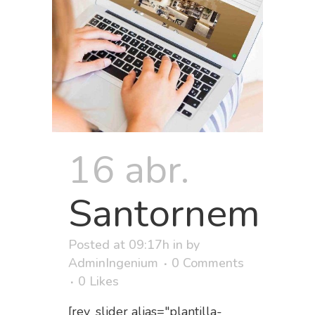
16 abr.
Santornem
Posted at 09:17h
in
by
AdminIngenium
0 Comments
0
Likes
[rev_slider alias="plantilla-