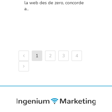
la web des de zero, concorde
a...
Read More
1
2
3
4