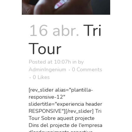
16 abr.
Tri
Tour
Posted at 10:07h
in
by
AdminIngenium
0 Comments
0
Likes
[rev_slider alias="plantilla-
responsive-12"
slidertitle="experiencia header
RESPONSIVE"][/rev_slider] Tri
Tour Sobre aquest projecte
Dins del projecte de l'empresa