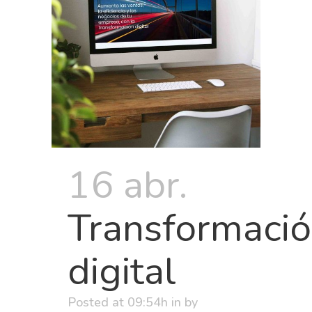
16 abr.
Transformaci
digital
Posted at 09:54h
in
by