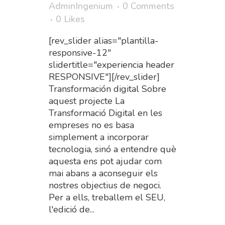
AdminIngenium
0 Comments
0
Likes
[rev_slider alias="plantilla-
responsive-12"
slidertitle="experiencia header
RESPONSIVE"][/rev_slider]
Transformación digital Sobre
aquest projecte La
Transformació Digital en les
empreses no es basa
simplement a incorporar
tecnologia, sinó a entendre què
aquesta ens pot ajudar com
mai abans a aconseguir els
nostres objectius de negoci.
Per a ells, treballem el SEU,
l'edició de...