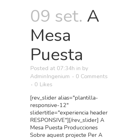
09 set.
A
Mesa
Puesta
Posted at 07:34h
in
by
AdminIngenium
0 Comments
0
Likes
[rev_slider alias="plantilla-
responsive-12"
slidertitle="experiencia header
RESPONSIVE"][/rev_slider] A
Mesa Puesta Producciones
Sobre aquest projecte Per A