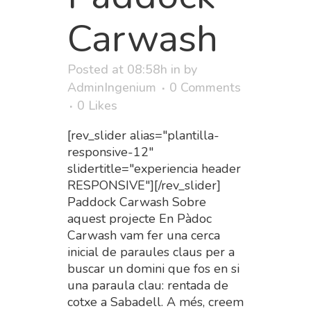
Carwash
Posted at 08:58h
in
by
AdminIngenium
0 Comments
0
Likes
[rev_slider alias="plantilla-
responsive-12"
slidertitle="experiencia header
RESPONSIVE"][/rev_slider]
Paddock Carwash Sobre
aquest projecte En Pàdoc
Carwash vam fer una cerca
inicial de paraules claus per a
buscar un domini que fos en si
una paraula clau: rentada de
cotxe a Sabadell. A més, creem