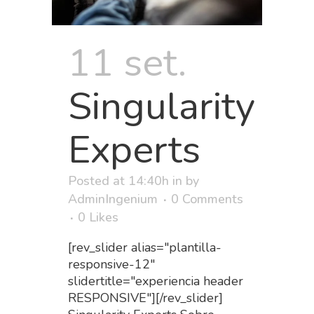
11 set.
Singularity
Experts
Posted at 14:40h
in
by
AdminIngenium
0 Comments
0
Likes
[rev_slider alias="plantilla-
responsive-12"
slidertitle="experiencia header
RESPONSIVE"][/rev_slider]