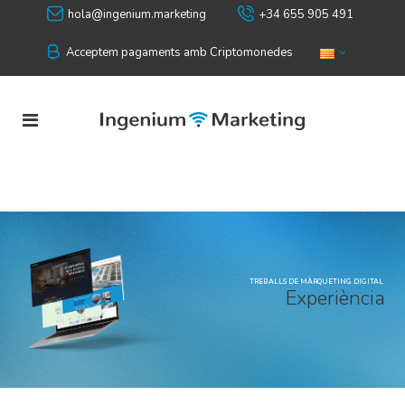
hola@ingenium.marketing
+34 655 905 491
Acceptem pagaments amb Criptomonedes
TREBALLS DE MÀRQUETING DIGITAL
E
x
p
e
r
i
è
n
c
i
a