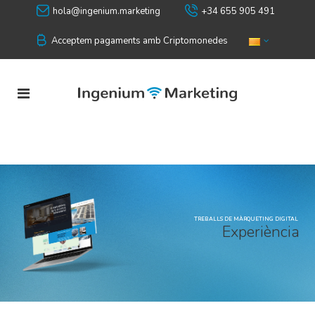
hola@ingenium.marketing
+34 655 905 491
Acceptem pagaments amb Criptomonedes
TREBALLS DE MÀRQUETING DIGITAL
E
x
p
e
r
i
è
n
c
i
a