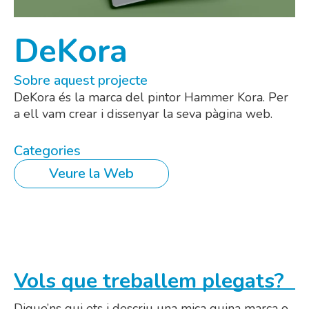
DeKora
Sobre aquest projecte
DeKora és la marca del pintor Hammer Kora. Per
a ell vam crear i dissenyar la seva pàgina web.
Categories
Veure la Web
Vols que treballem plegats?
Digue’ns qui ets i descriu una mica quina marca o