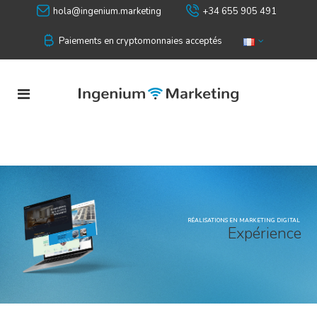
hola@ingenium.marketing
+34 655 905 491
Paiements en cryptomonnaies acceptés
RÉALISATIONS EN MARKETING DIGITAL
E
x
p
é
r
i
e
n
c
e