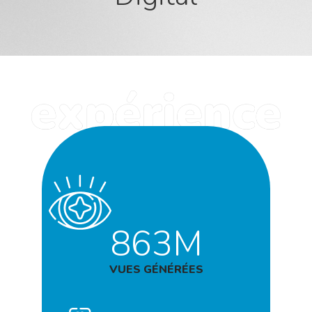
863M
VUES GÉNÉRÉES