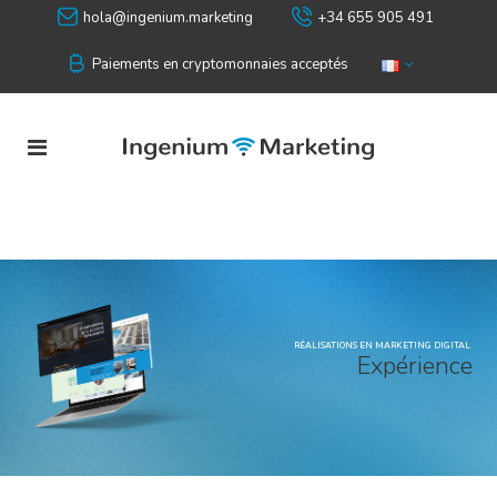
hola@ingenium.marketing
+34 655 905 491
Paiements en cryptomonnaies acceptés
RÉALISATIONS EN MARKETING DIGITAL
E
x
p
é
r
i
e
n
c
e