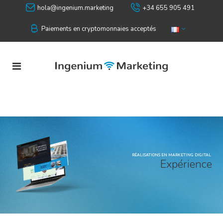
hola@ingenium.marketing
+34 655 905 491
Paiements en cryptomonnaies acceptés
RÉALISATIONS EN MARKETING DIGITAL
E
x
p
é
r
i
e
n
c
e