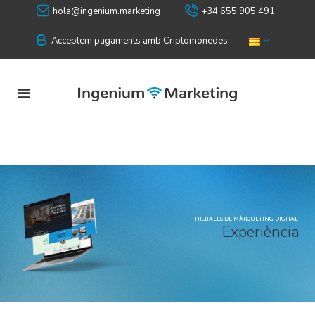
hola@ingenium.marketing
+34 655 905 491
Acceptem pagaments amb Criptomonedes
TREBALLS DE MÀRQUETING DIGITAL
E
x
p
e
r
i
è
n
c
i
a