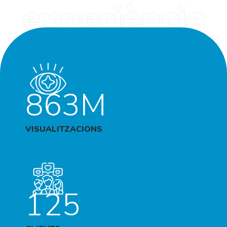
863M
VISUALITZACIONS
125