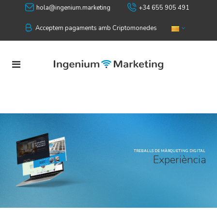
hola@ingenium.marketing
+34 655 905 491
Acceptem pagaments amb Criptomonedes
TREBALLS DE MÀRQUETING DIGITAL
E
x
p
e
r
i
è
n
c
i
a