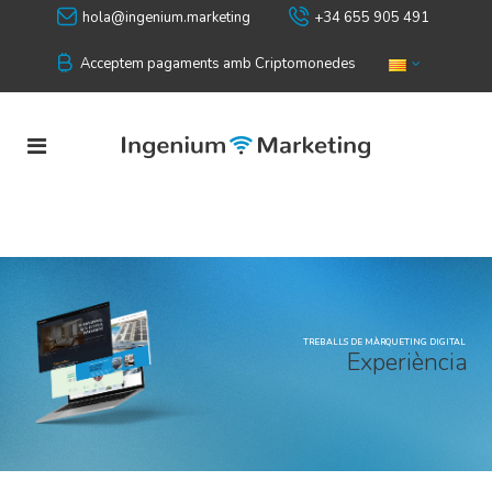
hola@ingenium.marketing
+34 655 905 491
Acceptem pagaments amb Criptomonedes
TREBALLS DE MÀRQUETING DIGITAL
E
x
p
e
r
i
è
n
c
i
a