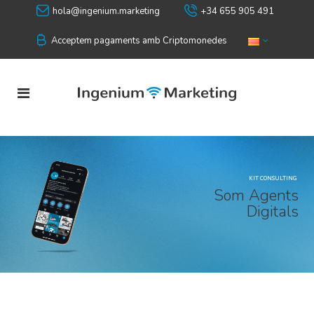
hola@ingenium.marketing
+34 655 905 491
Acceptem pagaments amb Criptomonedes
KIT CONSULTING
S
o
m
A
g
e
n
t
s
D
i
g
i
t
a
l
s