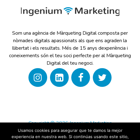
Som una agència de Màrqueting Digital composta per
nòmades digitals apassionats als que ens agraden la
llibertat i els resultats. Més de 15 anys dexperiència i
coneixements són el teu soci perfecte per al Màrqueting
Digital del teu negoci.
Copyright © 2026 Ingenium.Marketing
Disseny per
Agencia Marketing Digital
Usamos cookies para asegurar que te damos la mejor
experiencia en nuestra web. Si continúas usando este sitio,
Ingenium.Marketing