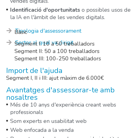
vendes digitals.
Identificació d'oportunitats
o possibles usos de
la IA en l'àmbit de les vendes digitals.
Tipologia d'assessorament
Bàsic
Sector al qual va dirigit
Segment I: 10 a 50 treballadors
Segment II: 50 a 100 treballadors
Segment III: 100-250 treballadors
Import de l'ajuda
Segment I, II i III: ajut màxim de 6.000€
Avantatges d'assessorar-te amb
nosaltres
Més de 10 anys d'experiència creant webs
professionals
Som experts en usabilitat web
Web enfocada a la venda