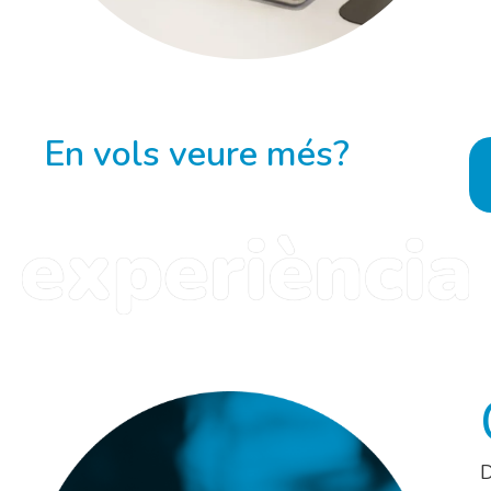
En vols veure més?
D