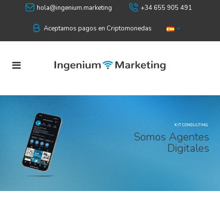
hola@ingenium.marketing
+34 655 905 491
Aceptamos pagos en Criptomonedas
KIT CONSULTING
S
o
m
o
s
A
g
e
n
t
e
s
D
i
g
i
t
a
l
e
s