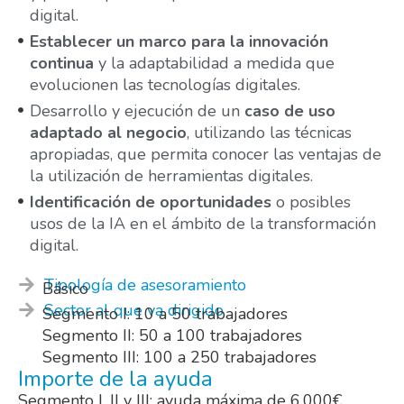
digital.
Establecer un marco para la innovación
continua
y la adaptabilidad a medida que
evolucionen las tecnologías digitales.
Desarrollo y ejecución de un
caso de uso
adaptado al negocio
, utilizando las técnicas
apropiadas, que permita conocer las ventajas de
la utilización de herramientas digitales.
Identificación de oportunidades
o posibles
usos de la IA en el ámbito de la transformación
digital.
Tipología de asesoramiento
Básico
Sector al que va dirigido
Segmento I: 10 a 50 trabajadores
Segmento II: 50 a 100 trabajadores
Segmento III: 100 a 250 trabajadores
Importe de la ayuda
Segmento I, II y III: ayuda máxima de 6.000€