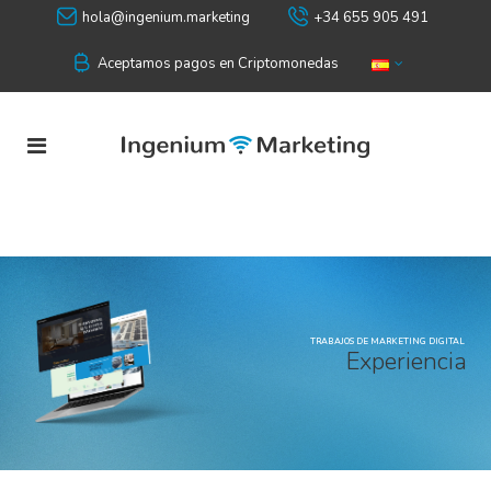
hola@ingenium.marketing
+34 655 905 491
Aceptamos pagos en Criptomonedas
TRABAJOS DE MARKETING DIGITAL
E
x
p
e
r
i
e
n
c
i
a