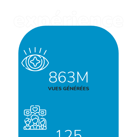
863M
VUES GÉNÉRÉES
125