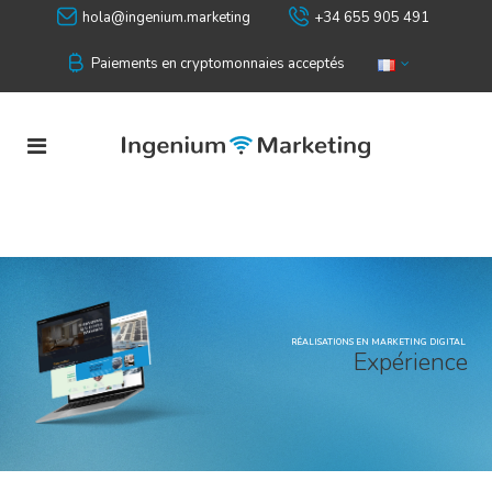
hola@ingenium.marketing
+34 655 905 491
Paiements en cryptomonnaies acceptés
RÉALISATIONS EN MARKETING DIGITAL
E
x
p
é
r
i
e
n
c
e