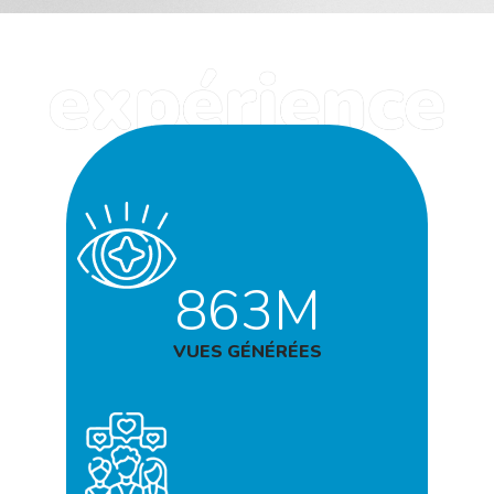
863M
VUES GÉNÉRÉES