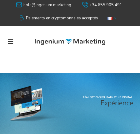
hola@ingenium.marketing
+34 655 905 491
Paiements en cryptomonnaies acceptés
RÉALISATIONS EN MARKETING DIGITAL
E
x
p
é
r
i
e
n
c
e