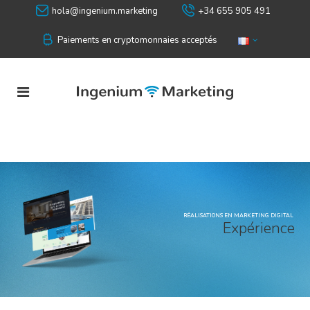
hola@ingenium.marketing
+34 655 905 491
Paiements en cryptomonnaies acceptés
RÉALISATIONS EN MARKETING DIGITAL
E
x
p
é
r
i
e
n
c
e