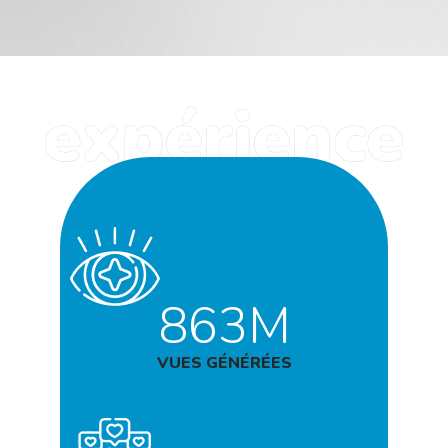
863M
VUES GÉNÉRÉES