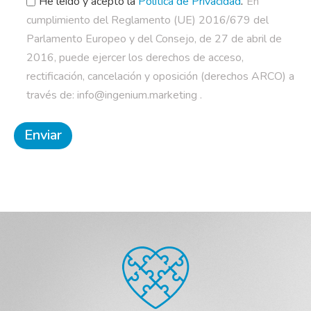
.
He leído y acepto la
Política de Privacidad
En
cumplimiento del Reglamento (UE) 2016/679 del
Parlamento Europeo y del Consejo, de 27 de abril de
2016, puede ejercer los derechos de acceso,
rectificación, cancelación y oposición (derechos ARCO) a
través de: info@ingenium.marketing .