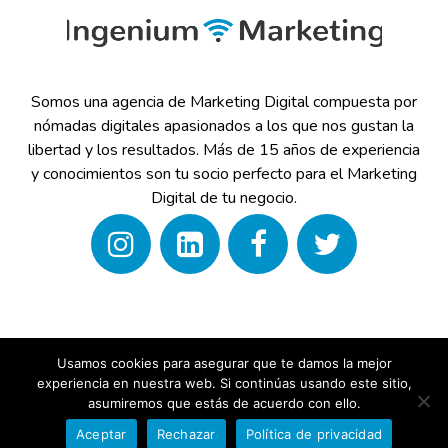
Somos una agencia de Marketing Digital compuesta por
nómadas digitales apasionados a los que nos gustan la
libertad y los resultados. Más de 15 años de experiencia
y conocimientos son tu socio perfecto para el Marketing
Digital de tu negocio.
Usamos cookies para asegurar que te damos la mejor
experiencia en nuestra web. Si continúas usando este sitio,
Copyright © 2026 Ingenium.Marketing
asumiremos que estás de acuerdo con ello.
Diseño de
Agencia Marketing Digital
Aceptar
Rechazar
Política de privacidad
Ingenium.Marketing