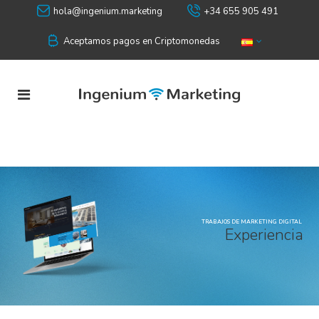
hola@ingenium.marketing
+34 655 905 491
Aceptamos pagos en Criptomonedas
TRABAJOS DE MARKETING DIGITAL
E
x
p
e
r
i
e
n
c
i
a