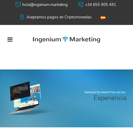
hola@ingenium.marketing
+34 655 905 491
Aceptamos pagos en Criptomonedas
TRABAJOS DE MARKETING DIGITAL
E
x
p
e
r
i
e
n
c
i
a