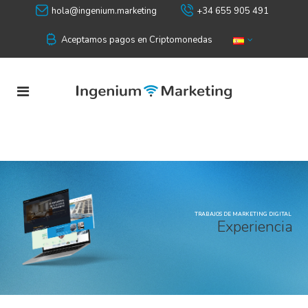
hola@ingenium.marketing
+34 655 905 491
Aceptamos pagos en Criptomonedas
TRABAJOS DE MARKETING DIGITAL
E
x
p
e
r
i
e
n
c
i
a